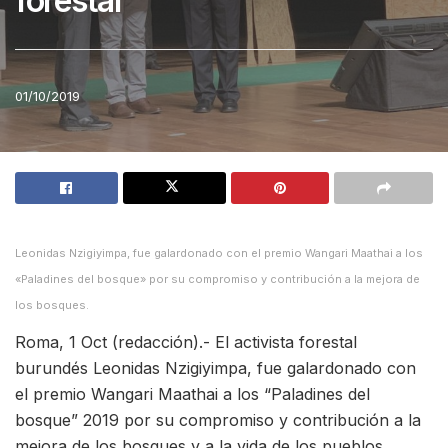
forestal
01/10/2019
Leonidas Nzigiyimpa, fue galardonado con el premio Wangari Maathai a los
«Paladines del bosque» por su compromiso y contribución a la mejora de
los bosques.
Roma, 1 Oct (redacción).- El activista forestal
burundés Leonidas Nzigiyimpa, fue galardonado con
el premio Wangari Maathai a los “Paladines del
bosque” 2019 por su compromiso y contribución a la
mejora de los bosques y a la vida de los pueblos