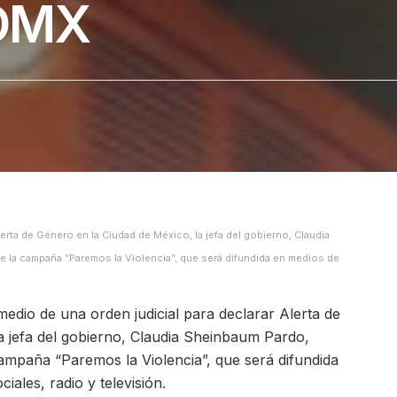
CDMX
lerta de Género en la Ciudad de México, la jefa del gobierno, Claudia
 la campaña “Paremos la Violencia”, que será difundida en medios de
edio de una orden judicial para declarar Alerta de
a jefa del gobierno, Claudia Sheinbaum Pardo,
ampaña “Paremos la Violencia”, que será difundida
iales, radio y televisión.