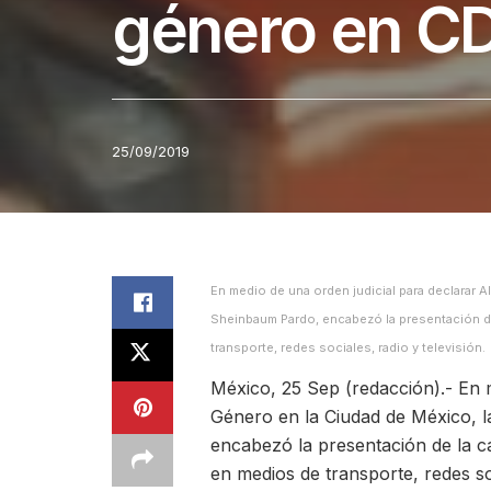
género en 
25/09/2019
En medio de una orden judicial para declarar A
Sheinbaum Pardo, encabezó la presentación de
transporte, redes sociales, radio y televisión.
México, 25 Sep (redacción).- En m
Género en la Ciudad de México, l
encabezó la presentación de la c
en medios de transporte, redes soc