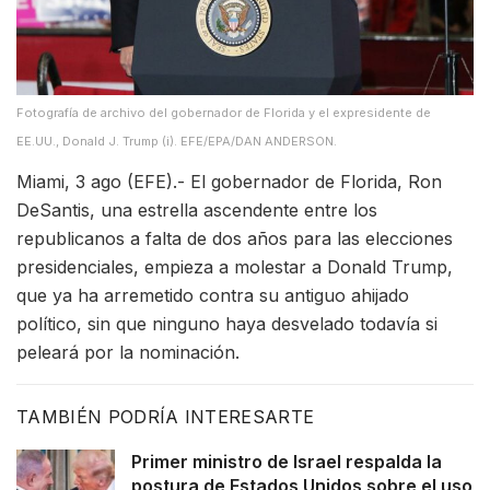
Fotografía de archivo del gobernador de Florida y el expresidente de
EE.UU., Donald J. Trump (i). EFE/EPA/DAN ANDERSON.
Miami, 3 ago (EFE).- El gobernador de Florida, Ron
DeSantis, una estrella ascendente entre los
republicanos a falta de dos años para las elecciones
presidenciales, empieza a molestar a Donald Trump,
que ya ha arremetido contra su antiguo ahijado
político, sin que ninguno haya desvelado todavía si
peleará por la nominación.
TAMBIÉN PODRÍA INTERESARTE
Primer ministro de Israel respalda la
postura de Estados Unidos sobre el uso