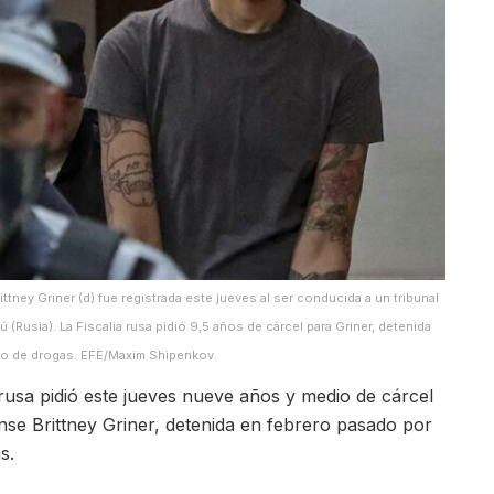
ney Griner (d) fue registrada este jueves al ser conducida a un tribunal
 (Rusia). La Fiscalia rusa pidió 9,5 años de cárcel para Griner, detenida
do de drogas. EFE/Maxim Shipenkov.
rusa pidió este jueves nueve años y medio de cárcel
nse Brittney Griner, detenida en febrero pasado por
s.