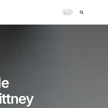
de
ittney