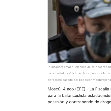
La jugadora estadounidense de baloncesto Britt
de la ciudad de Khimki, en las afueras de Moscú
en febrero pasado por posesión y contraban
Moscú, 4 ago (EFE).- La Fiscalía 
para la baloncestista estadounide
posesión y contrabando de droga