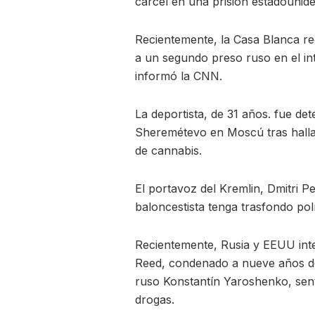
cárcel en una prisión estadounid
Recientemente, la Casa Blanca rec
a un segundo preso ruso en el i
informó la CNN.
La deportista, de 31 años. fue de
Sheremétevo en Moscú tras hallar
de cannabis.
El portavoz del Kremlin, Dmitri P
baloncestista tenga trasfondo polí
Recientemente, Rusia y EEUU int
Reed, condenado a nueve años de c
ruso Konstantín Yaroshenko, se
drogas.