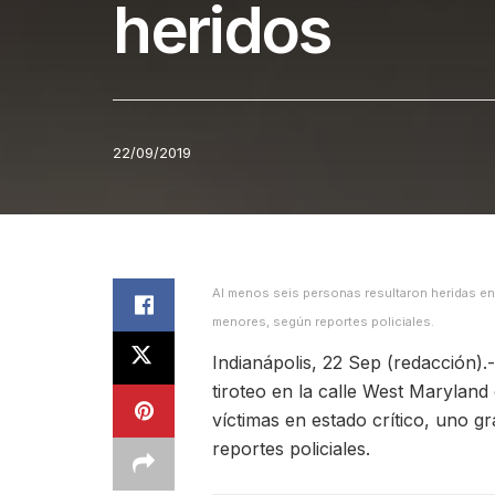
heridos
22/09/2019
Al menos seis personas resultaron heridas en 
menores, según reportes policiales.
Indianápolis, 22 Sep (redacción).
tiroteo en la calle West Maryland 
víctimas en estado crítico, uno g
reportes policiales.