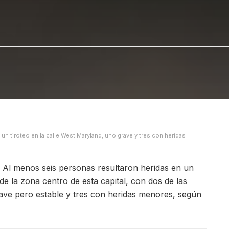
un tiroteo en la calle West Maryland, uno grave y tres con heridas
- Al menos seis personas resultaron heridas en un
de la zona centro de esta capital, con dos de las
rave pero estable y tres con heridas menores, según