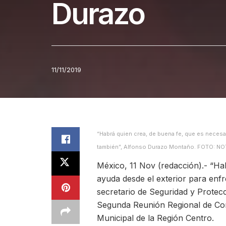
Durazo
11/11/2019
“Habrá quien crea, de buena fe, que es necesar
también”, Alfonso Durazo Montaño. FOTO: NO
México, 11 Nov (redacción).- “Ha
ayuda desde el exterior para enfre
secretario de Seguridad y Prote
Segunda Reunión Regional de Con
Municipal de la Región Centro.