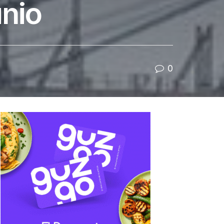
unio
0