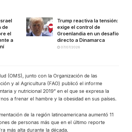
Israel
Trump reactiva la tensión:
a de
exige el control de
re el
Groenlandia en un desafío
ente a
directo a Dinamarca
ní
07/07/2026
lud (OMS), junto con la Organización de las
ión y al Agricultura (FAO) publicó el informe
aria y nutricional 2019” en el que se expresa la
rnos a frenar el hambre y la obesidad en sus países.
imentación de la región latinoamericana aumentó 11
llones de personas más que en el último reporte
fra más alta durante la década.